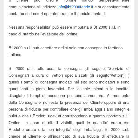
comunicazione all’indirizzo
info@bf2000tende.it
e successivamente
contattando i nostri operatori tramite il modulo contatti.
Nessuna responsabilita’ può essere imputata a Bf 2000 s.r.l. in
caso di ritardo nell’evasione dell’ordine.
Bf 2000 s.r.l. può accettare ordini solo con consegna in territorio
italiano.
Bf 2000 s.r.l. effettuera’ la consegna (di seguito “Servizio di
Consegna”) a cura di vettori specializzati (di seguito”Vettori”), )
quindi i tempi di consegna indicati nel sito sono indicativi e sono
quantificati in giorni lavorativi. Per le isole minori o le localita’
disagiate i tempi di consegna possono aumentare. Al momento
della Consegna e’ richiesta la presenza del Cliente oppure di una
persona di fiducia per controllare che gli imballaggi siano integri e
puliti e che i Prodotti ricevuti corrispondano a quanto riportato sull’
Ordine. In caso di difetti visibili, quali le quantita’ errata e/o
Prodotto errato e la non integrita’ degli imballaggi, Bf 2000 s.r.l.
chiede al Cliente o all’incaricato di sua fiducia di effettuare la