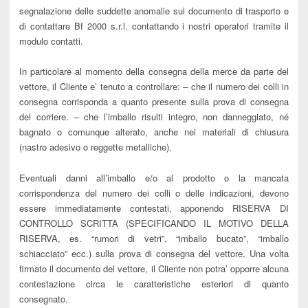
segnalazione delle suddette anomalie sul documento di trasporto e
di contattare Bf 2000 s.r.l. contattando i nostri operatori tramite il
modulo contatti.
In particolare al momento della consegna della merce da parte del
vettore, il Cliente e’ tenuto a controllare: – che il numero dei colli in
consegna corrisponda a quanto presente sulla prova di consegna
del corriere. – che l’imballo risulti integro, non danneggiato, né
bagnato o comunque alterato, anche nei materiali di chiusura
(nastro adesivo o reggette metalliche).
Eventuali danni all’imballo e/o al prodotto o la mancata
corrispondenza del numero dei colli o delle indicazioni, devono
essere immediatamente contestati, apponendo RISERVA DI
CONTROLLO SCRITTA (SPECIFICANDO IL MOTIVO DELLA
RISERVA, es. “rumori di vetri”, “imballo bucato”, “imballo
schiacciato” ecc.) sulla prova di consegna del vettore. Una volta
firmato il documento del vettore, il Cliente non potra’ opporre alcuna
contestazione circa le caratteristiche esteriori di quanto
consegnato.