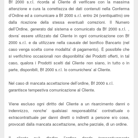
Bf 2000 s.r.l. ricorda al Cliente di verificare con la massima
attenzione e cura la correttezza dei dati contenuti nella Conferma
d’Ordine ed a comunicare a Bf 2000 s.r.l. entro 24 (ventiquattro) ore
dalla ricezione della stessa eventuali correzioni. Il Numero
dell’Ordine, generato dal sistema e comunicato da Bf 2000 s.r.l. ,
dovra’ essere utilizzato dal Cliente in ogni comunicazione con Bf
2000 s.r.l. e da utilizzare nella causale del bonifico Bancario (nel
caso venga scelta come modalita’ di pagamento). È possibile che
si verifichino occasionali non disponibilita’ dei Prodotti offerti, in tal
caso, qualora i Prodotti scelti dal Cliente non siano, in tutto o in
parte, disponibili, Bf 2000 s.r.l. lo comunichera’ al Cliente.
Nel caso di mancata accettazione dell’ordine, Bf 2000 s.r.l.
garantisce tempestiva comunicazione al Cliente.
Viene escluso ogni diritto del Cliente a un risarcimento danni o
indennizzo, nonche’ qualsiasi responsabilita’ contrattuale o
extracontrattuale per danni diretti o indiretti a persone e/o cose,
provocati dalla mancata accettazione, anche parziale, di un ordine.
Il cliente può disdire l’ordine dando tempestivamente