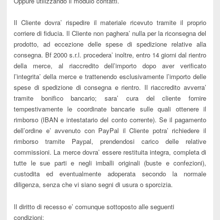
Oppure utilizzando il modulo contatti.
Il Cliente dovra’ rispedire il materiale ricevuto tramite il proprio
corriere di fiducia. Il Cliente non paghera’ nulla per la riconsegna del
prodotto, ad eccezione delle spese di spedizione relative alla
consegna. Bf 2000 s.r.l. procedera’ inoltre, entro 14 giorni dal rientro
della merce, al riaccredito dell’importo dopo aver verificato
l’integrita’ della merce e trattenendo esclusivamente l’importo delle
spese di spedizione di consegna e rientro. Il riaccredito avverra’
tramite bonifico bancario;
sara’ cura del cliente fornire
tempestivamente le coordinate bancarie sulle quali ottenere il
rimborso (IBAN e intestatario del conto corrente). Se il pagamento
dell’ordine e’ avvenuto con PayPal il Cliente potra’ richiedere il
rimborso tramite Paypal, prendendosi carico delle relative
commissioni. La merce dovra’ essere restituita integra, completa di
tutte le sue parti e negli imballi originali (buste e confezioni),
custodita ed eventualmente adoperata secondo la normale
diligenza, senza che vi siano segni di usura o sporcizia.
Il diritto di recesso e’ comunque sottoposto alle seguenti
condizioni: