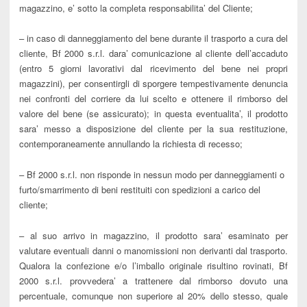
magazzino, e’ sotto la completa responsabilita’ del Cliente;
– in caso di danneggiamento del bene durante il trasporto a cura del
cliente, Bf 2000 s.r.l. dara’ comunicazione al cliente dell’accaduto
(entro 5 giorni lavorativi dal ricevimento del bene nei propri
magazzini), per consentirgli di sporgere tempestivamente denuncia
nei confronti del corriere da lui scelto e ottenere il rimborso del
valore del bene (se assicurato); in questa eventualita’, il prodotto
sara’ messo a disposizione del cliente per la sua restituzione,
contemporaneamente annullando la richiesta di recesso;
– Bf 2000 s.r.l. non risponde in nessun modo per danneggiamenti o
furto/smarrimento di beni restituiti con spedizioni a carico del
cliente;
– al suo arrivo in magazzino, il prodotto sara’ esaminato per
valutare eventuali danni o manomissioni non derivanti dal trasporto.
Qualora la confezione e/o l’imballo originale risultino rovinati, Bf
2000 s.r.l. provvedera’ a trattenere dal rimborso dovuto una
percentuale, comunque non superiore al 20% dello stesso, quale