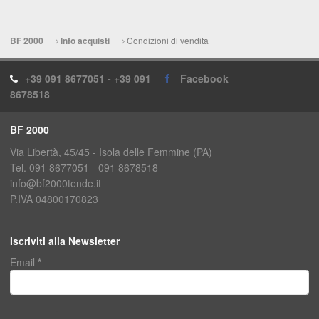
Condizioni di vendita
BF 2000
Info acquisti
+39 091 8677051 - +39 091
Facebook
8678518
BF 2000
Via Libertà, 45/45 - Isola delle Femmine (PA)
Tel. 091 8677051 - 091 8678518
info@bf2000tende.it
P.IVA 04800170823
Iscriviti alla Newsletter
Email
*