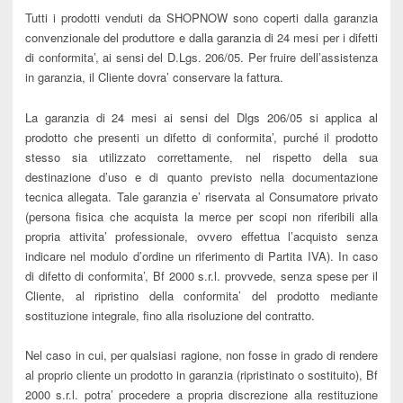
Tutti i prodotti venduti da SHOPNOW sono coperti dalla garanzia
convenzionale del produttore e dalla garanzia di 24 mesi per i difetti
di conformita’, ai sensi del D.Lgs. 206/05. Per fruire dell’assistenza
in garanzia, il Cliente dovra’ conservare la fattura.
La garanzia di 24 mesi ai sensi del Dlgs 206/05 si applica al
prodotto che presenti un difetto di conformita’, purché il prodotto
stesso sia utilizzato correttamente, nel rispetto della sua
destinazione d’uso e di quanto previsto nella documentazione
tecnica allegata. Tale garanzia e’ riservata al Consumatore privato
(persona fisica che acquista la merce per scopi non riferibili alla
propria attivita’ professionale, ovvero effettua l’acquisto senza
indicare nel modulo d’ordine un riferimento di Partita IVA). In caso
di difetto di conformita’, Bf 2000 s.r.l. provvede, senza spese per il
Cliente, al ripristino della conformita’ del prodotto mediante
sostituzione integrale, fino alla risoluzione del contratto.
Nel caso in cui, per qualsiasi ragione, non fosse in grado di rendere
al proprio cliente un prodotto in garanzia (ripristinato o sostituito), Bf
2000 s.r.l. potra’ procedere a propria discrezione alla restituzione