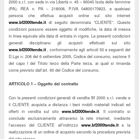
2000 s.r.l, con sede in via Libertà n. 45 – 90040 Isola delle femmine
(PA), REA n. PA – 218008, P.IVA 04800170823, e qualsiasi
persona che effettua acquisti online sul sito internet
www.bf2000tende.it
di seguito denominata ”CLIENTE”. Queste
condizioni possono essere oggetto di modifiche, la data di messa
in linea equivale alla data di entrata in vigore. Le presenti condizioni
generali disciplinano gli acquisti effettuati sul sito
www.bf2000tende.it
, conformemente agli articoli 50 e seguenti del
D.Lgs n. 206 del 6 settembre 2005, Codice del consumo, sezione II
del capo I del Titolo terzo della Parte terza, ai quali si rimanda
come previsto dall’art. 60 del Codice del consumo.
ARTICOLO 1 – Oggetto del contratto
Con le presenti condizioni generali di vendita Bf 2000 s.r.l. vende e
il CLIENTE acquista a distanza i beni mobili materiali indicati ed
offerti in vendita sul sito
www.bf2000tende.it
. Il contratto si
conclude esclusivamente attraverso la rete internet, mediante
l’accesso del CLIENTE all’indirizzo
www.bf2000tende.it
e la
realizzazione di un ordine di acquisto secondo la procedura prevista
dal sito stesso.