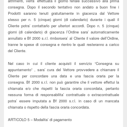
altrimenti, verra’ effettuata il giorno feriale successivo alla prima
consegna. Dopo il secondo tentativo non andato a buon fine i
Prodotti saranno tenuti gratuitamente in giacenza dal Vettore
stesso per n. 5 (cinque) giorni (di calendario) durante i quali il
Cliente potra’ contattarlo per ulteriori accordi. Dopo n. 5 (cinque)
giorni (di calendario) di giacenza l’Ordine sara’ automaticamente
annullato e Bf 2000 s.r.l. rimborsera’ al Cliente il valore dell’Ordine,
tranne le spese di consegna e rientro le quali resteranno a carico
del Cliente.
Nel caso in cui il cliente acquisti il servizio “Consegna su
appuntamento” , sara’ cura del Vettore provvedere a chiamare il
Cliente per concordare una data e una fascia oraria per la
consegna. Bf 2000 s.r.l. non può garantire che il vettore effettui la
chiamata e/o che rispetti la fascia oraria concordata, pertanto
nessuna forma di responsabilita’ contrattuale o extracontrattuale
potra’ essere imputata a Bf 2000 s.r.l. in caso di un mancata
chiamata o rispetto della fascia oraria concordata.
ARTICOLO 5 – Modalita’ di pagamento