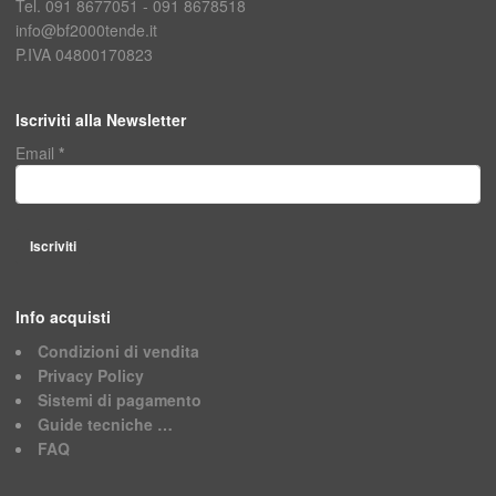
Tel. 091 8677051 - 091 8678518
info@bf2000tende.it
P.IVA 04800170823
Iscriviti alla Newsletter
Email
*
Info acquisti
Condizioni di vendita
Privacy Policy
Sistemi di pagamento
Guide tecniche …
FAQ