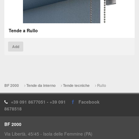
Tende a Rullo
Add
Rullo
BF 2000
Tende da interno
Tende tecniche
+39 091 8677051 - +39 091
Facebook
8678518
BF 2000
Via Libertà, 45/45 - Isola delle Femmine (PA)