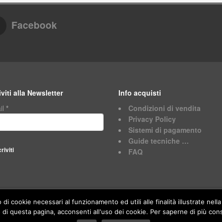
Facebook
iviti alla Newsletter
Info acquisti
il
*
Condizioni di vendita
Privacy Policy
Sistemi di pagamento
Guide tecniche …
FAQ
o di cookie necessari al funzionamento ed utili alle finalità illustrate n
i questa pagina, acconsenti all'uso dei cookie. Per saperne di più consu