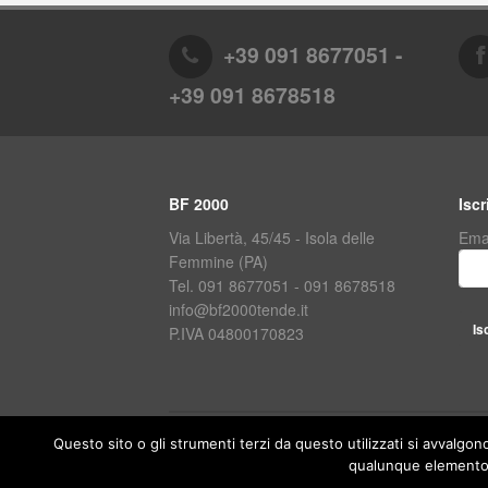
+39 091 8677051 -
+39 091 8678518
BF 2000
Iscr
Via Libertà, 45/45 - Isola delle
Ema
Femmine (PA)
Tel. 091 8677051 - 091 8678518
info@bf2000tende.it
P.IVA 04800170823
Questo sito o gli strumenti terzi da questo utilizzati si avvalgon
BF 2000 © 2024. Tutti i diritti riservati.
qualunque elemento d