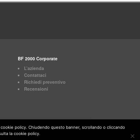
BF 2000 Corporate
L’azienda
Contattaci
Richiedi preventivo
Recensioni
ella cookie policy. Chiudendo questo banner, scrollando o cliccando
Powered by
S4U DataNet
lta la cookie policy.