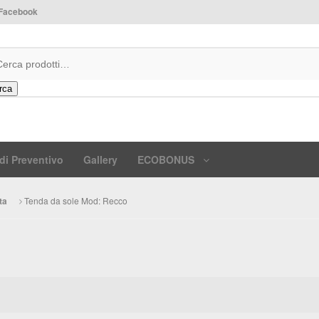
Facebook
rca
di Preventivo
Gallery
ECOBONUS
Tenda da sole Mod: Recco
ta