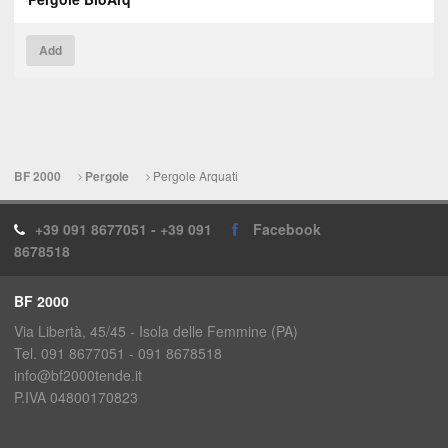
Add
Pergole Arquati
BF 2000
Pergole
+39 091 8677051 - +39 091
Facebook
8678518
BF 2000
Via Libertà, 45/45 - Isola delle Femmine (PA)
Tel. 091 8677051 - 091 8678518
info@bf2000tende.it
P.IVA 04800170823