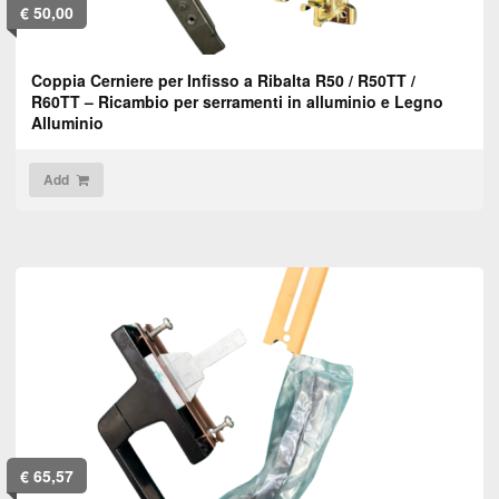
€
50,00
Coppia Cerniere per Infisso a Ribalta R50 / R50TT /
R60TT – Ricambio per serramenti in alluminio e Legno
Alluminio
Add
€
65,57