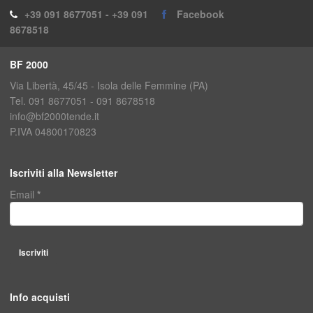
+39 091 8677051 - +39 091
Facebook
8678518
BF 2000
Via Libertà, 45/45 - Isola delle Femmine (PA)
Tel. 091 8677051 - 091 8678518
info@bf2000tende.it
P.IVA 04800170823
Iscriviti alla Newsletter
Email
*
Info acquisti