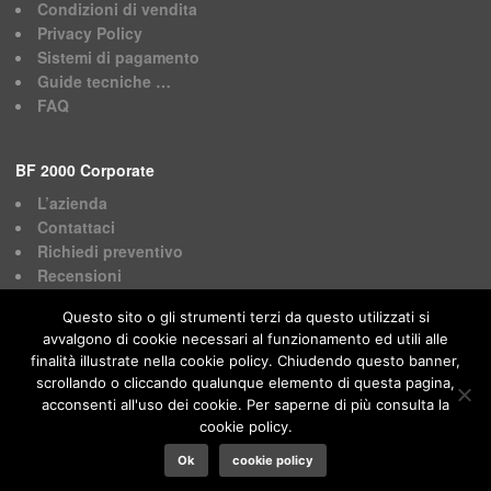
Condizioni di vendita
Privacy Policy
Sistemi di pagamento
Guide tecniche …
FAQ
BF 2000 Corporate
L’azienda
Contattaci
Richiedi preventivo
Recensioni
Questo sito o gli strumenti terzi da questo utilizzati si
avvalgono di cookie necessari al funzionamento ed utili alle
finalità illustrate nella cookie policy. Chiudendo questo banner,
scrollando o cliccando qualunque elemento di questa pagina,
BF 2000 © 2024. Tutti i diritti riservati.
acconsenti all'uso dei cookie. Per saperne di più consulta la
cookie policy.
Powered by
S4U DataNet
Ok
cookie policy