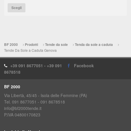
Scegli
BF 2000
Prodotti
Tende da sole
Tenda da sole a caduta
Tende Da Sole a Caduta Genova
+39 091 8677051 - +39 091
Facebook
8678518
BF 2000
Via Libertà, 45/45 - Isola delle Femmine (PA)
Tel. 091 8677051 - 091 8678518
info@bf2000tende.it
P.IVA 04800170823