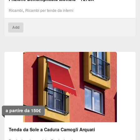
,
Ricambi
Ricambi per tende da interni
Questo
Add
prodotto
ha
più
varianti.
Le
opzioni
possono
essere
scelte
nella
pagina
del
a partire da 150€
prodotto
Tenda da Sole a Caduta Camogli Arquati