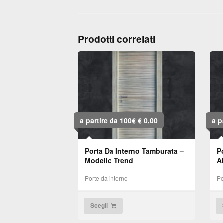
Prodotti correlati
a partire da 100€
€
0,00
a p
Porta Da Interno Tamburata –
P
Modello Trend
A
Porte da interno
Po
Scegli