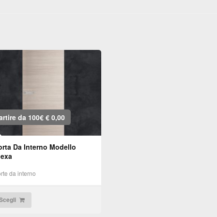
artire da 100€
€
0,00
orta Da Interno Modello
lexa
rte da interno
Scegli