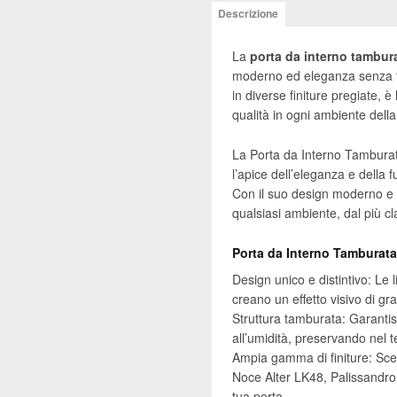
Tamburata
Descrizione
-
Modello
La
porta da interno tambura
Infinity
moderno ed eleganza senza te
quantità
in diverse finiture pregiate, è
qualità in ogni ambiente della 
La Porta da Interno Tamburata
l’apice dell’eleganza e della 
Con il suo design moderno e r
qualsiasi ambiente, dal più c
Porta da Interno Tamburata 
Design unico e distintivo: Le l
creano un effetto visivo di gr
Struttura tamburata: Garantisc
all’umidità, preservando nel t
Ampia gamma di finiture: Scegli
Noce Alter LK48, Palissandro
tua porta.