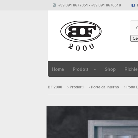
+39 091 8677051 - +39 091 8678518
Ce
Home
Prodotti
Shop
Richie
Porta D
BF 2000
Prodotti
Porte da interno