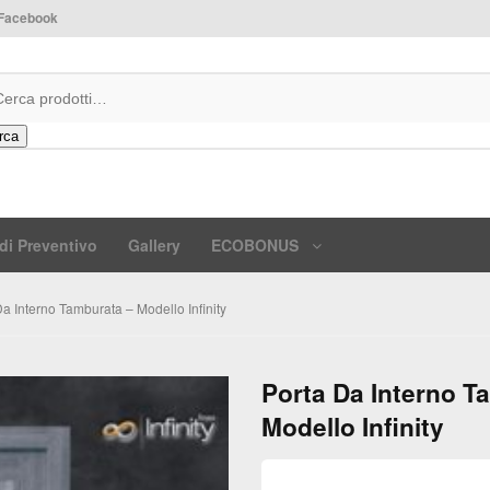
Facebook
rca
di Preventivo
Gallery
ECOBONUS
a Interno Tamburata – Modello Infinity
Porta Da Interno T
Modello Infinity