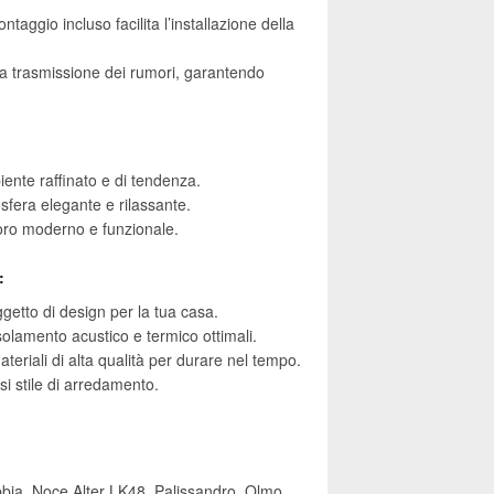
montaggio incluso facilita l’installazione della
la trasmissione dei rumori, garantendo
ente raffinato e di tendenza.
fera elegante e rilassante.
voro moderno e funzionale.
:
getto di design per la tua casa.
solamento acustico e termico ottimali.
eriali di alta qualità per durare nel tempo.
asi stile di arredamento.
sabbia, Noce Alter LK48, Palissandro, Olmo