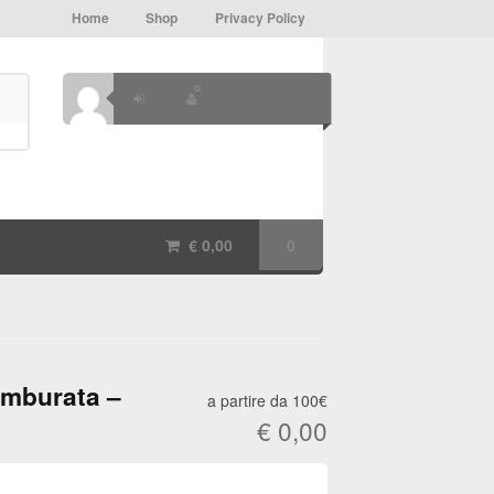
Home
Shop
Privacy Policy
€
0,00
0
amburata –
a partire da 100€
€
0,00