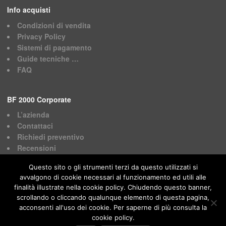
Info acquisti
Condizioni di vendita
Privacy Policy
Sistemi di pagamento
Guide tecniche …
FAQ
BF 2000 Corporate
L’azienda
Contattaci
Richiedi preventivo
Recensioni
Questo sito o gli strumenti terzi da questo utilizzati si
avvalgono di cookie necessari al funzionamento ed utili alle
finalità illustrate nella cookie policy. Chiudendo questo banner,
scrollando o cliccando qualunque elemento di questa pagina,
acconsenti all'uso dei cookie. Per saperne di più consulta la
BF 2000 © 2024. Tutti i diritti riservati.
cookie policy.
Powered by
S4U DataNet