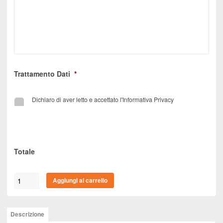
Trattamento Dati
*
Dichiaro di aver letto e accettato l'Informativa Privacy
Totale
Infissi
Aggiungi al carrello
Serramenti
e
Finestre
Descrizione
in