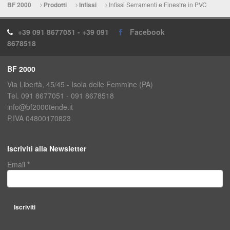
Infissi Serramenti e Finestre in PVC
BF 2000
Prodotti
Infissi
+39 091 8677051 - +39 091
Facebook
8678518
BF 2000
Via Libertà, 45/45 - Isola delle Femmine (PA)
Tel. 091 8677051 - 091 8678518
info@bf2000tende.it
P.IVA 04800170823
Iscriviti alla Newsletter
Email
*